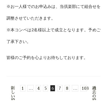
※お一人様でのお申込みは、当倶楽部にて組合せを
調整させていただきます。
※本コンペは2名様以上で成立となります。予めご
了承下さい。
皆様のご予約を心よりお待ちしております。
新
過
1
…
4
5
6
7
8
…
103
し
去
い
の
投
投
稿
稿