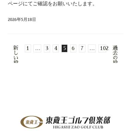
ページにてご確認をお願いいたします。
2026年5月18日
新
過
1
…
3
4
5
6
7
…
102
し
去
い
の
投
投
稿
稿