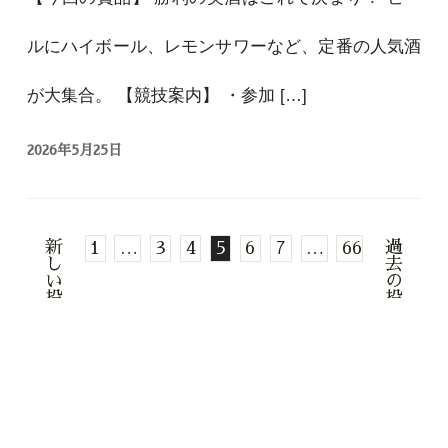
ルにハイボール、レモンサワーなど、定番の人気酒
が大集合。 【競技案内】 ・参加 […]
2026年5月25日
新
過
1
…
3
4
5
6
7
…
66
し
去
い
の
投
投
稿
稿